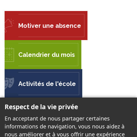
Motiver une absence
Calendrier du mois
Activités de l'école
Respect de la vie privée
ÉCOLE POLYVALENTE LE CARREFOUR
En acceptant de nous partager certaines
50 chemin de la Savane
informations de navigation, vous nous aidez à
Gatineau, QC J8T 3N2
nous améliorer et à vous offrir une expérience