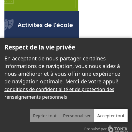
Activités de l'école
Respect de la vie privée
ÉCOLE POLYVALENTE LE CARREFOUR
En acceptant de nous partager certaines
50 chemin de la Savane
informations de navigation, vous nous aidez à
Gatineau, QC J8T 3N2
nous améliorer et à vous offrir une expérience
de navigation optimale. Merci de votre appui!
Téléphone:
819 568-9012
conditions de confidentialité et de protection des
Télécopieur:
819 568-6399
renseignements personnels
Courriel:
carrefour@cssd.gouv.qc.ca
Rejeter tout
Personnaliser
Accepter tout
2026 - Tous droits réservés. © École Polyvalente Le Carrefour
Propulsé par