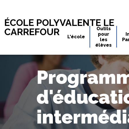
ÉCOLE POLYVALENTE LE
Outils
CARREFOUR
pour
I
L'école
les
Pa
élèves
Program
d'éducati
intermédia