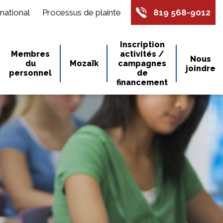
national
Processus de plainte
819 568-9012
Inscription
Membres
activités /
Nous
du
Mozaïk
campagnes
joindre
personnel
de
financement