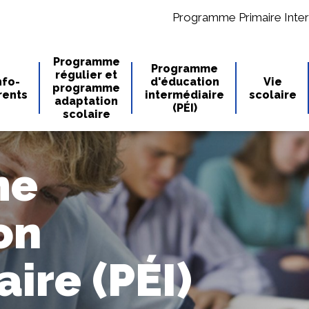
Programme Primaire Inter
Programme
Programme
régulier et
nfo-
d'éducation
Vie
programme
rents
intermédiaire
scolaire
adaptation
(PÉI)
scolaire
me
on
ire (PÉI)